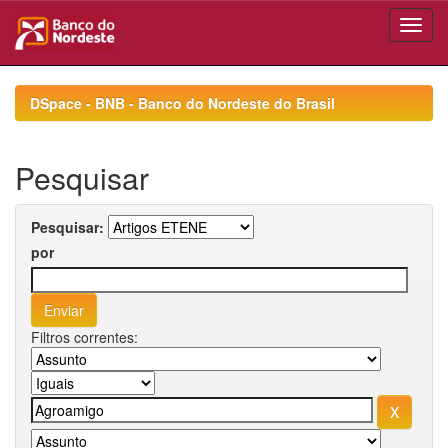
Skip
navigation
DSpace - BNB - Banco do Nordeste do Brasil
Pesquisar
Pesquisar:
por
Filtros correntes: