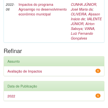
2022-
Impactos do programa
CUNHA JÚNIOR,
06
Agroamigo no desenvolvimento
José Maria da
;
econômico municipal
OLIVEIRA, Alysson
Inácio de
;
VALENTE
JÚNIOR, Aírton
Saboya
;
VIANA,
Luiz Fernando
Gonçalves
Refinar
Assunto
Avaliação de Impactos
1
Data de Publicação
2022
1