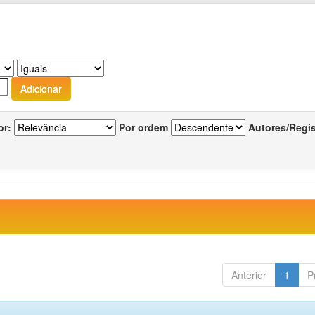
or:
Por ordem
Autores/Regi
Anterior
1
P