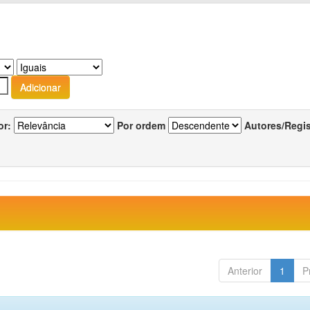
or:
Por ordem
Autores/Regi
Anterior
1
P