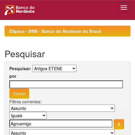
Skip
navigation
DSpace - BNB - Banco do Nordeste do Brasil
Pesquisar
Pesquisar:
por
Filtros correntes: