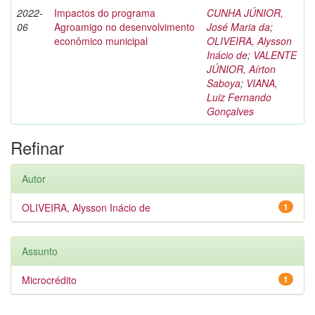
2022-
Impactos do programa
CUNHA JÚNIOR,
06
Agroamigo no desenvolvimento
José Maria da
;
econômico municipal
OLIVEIRA, Alysson
Inácio de
;
VALENTE
JÚNIOR, Aírton
Saboya
;
VIANA,
Luiz Fernando
Gonçalves
Refinar
Autor
OLIVEIRA, Alysson Inácio de
1
Assunto
Microcrédito
1