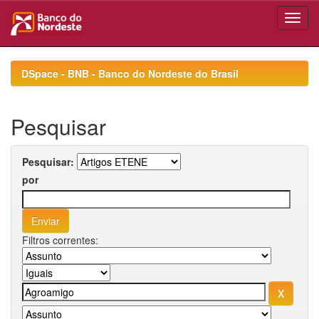
Skip
navigation
DSpace - BNB - Banco do Nordeste do Brasil
Pesquisar
Pesquisar:
por
Filtros correntes: