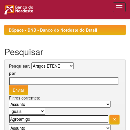
Skip
navigation
DSpace - BNB - Banco do Nordeste do Brasil
Pesquisar
Pesquisar:
por
Filtros correntes: