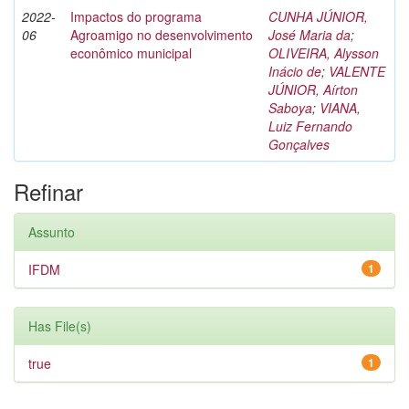
2022-
Impactos do programa
CUNHA JÚNIOR,
06
Agroamigo no desenvolvimento
José Maria da
;
econômico municipal
OLIVEIRA, Alysson
Inácio de
;
VALENTE
JÚNIOR, Aírton
Saboya
;
VIANA,
Luiz Fernando
Gonçalves
Refinar
Assunto
IFDM
1
Has File(s)
true
1