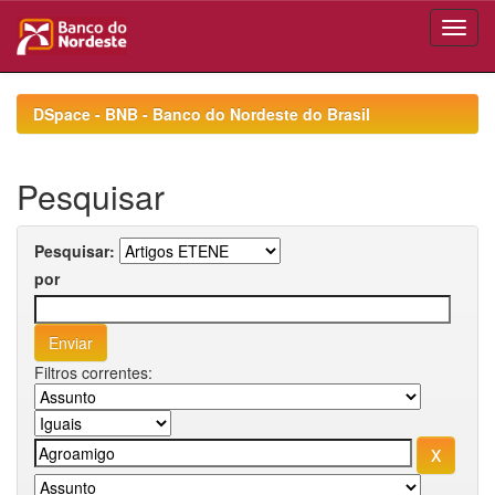
Skip
navigation
DSpace - BNB - Banco do Nordeste do Brasil
Pesquisar
Pesquisar:
por
Filtros correntes: