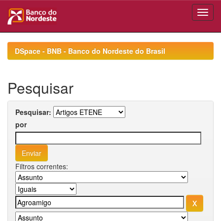
Skip
navigation
DSpace - BNB - Banco do Nordeste do Brasil
Pesquisar
Pesquisar:
por
Filtros correntes: