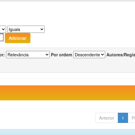
or:
Por ordem
Autores/Regi
Anterior
1
P