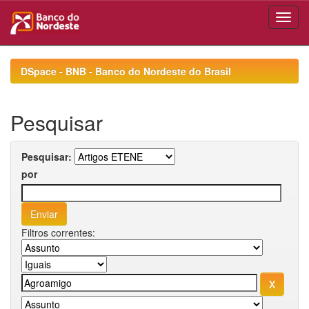
Skip
navigation
DSpace - BNB - Banco do Nordeste do Brasil
Pesquisar
Pesquisar:
por
Filtros correntes: