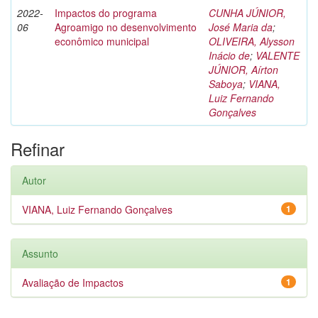
2022-
Impactos do programa
CUNHA JÚNIOR,
06
Agroamigo no desenvolvimento
José Maria da
;
econômico municipal
OLIVEIRA, Alysson
Inácio de
;
VALENTE
JÚNIOR, Aírton
Saboya
;
VIANA,
Luiz Fernando
Gonçalves
Refinar
Autor
VIANA, Luiz Fernando Gonçalves
1
Assunto
Avaliação de Impactos
1