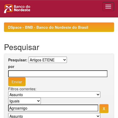
Skip
navigation
DSpace - BNB - Banco do Nordeste do Brasil
Pesquisar
Pesquisar:
por
Filtros correntes: