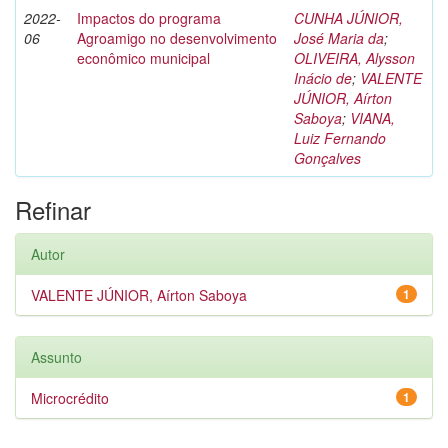
2022-
Impactos do programa
CUNHA JÚNIOR,
06
Agroamigo no desenvolvimento
José Maria da
;
econômico municipal
OLIVEIRA, Alysson
Inácio de
;
VALENTE
JÚNIOR, Aírton
Saboya
;
VIANA,
Luiz Fernando
Gonçalves
Refinar
Autor
VALENTE JÚNIOR, Aírton Saboya
1
Assunto
Microcrédito
1