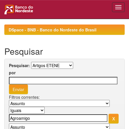
Skip
navigation
DSpace - BNB - Banco do Nordeste do Brasil
Pesquisar
Pesquisar:
por
Filtros correntes: