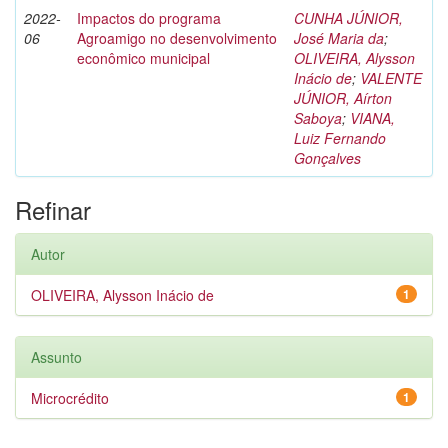
2022-
Impactos do programa
CUNHA JÚNIOR,
06
Agroamigo no desenvolvimento
José Maria da
;
econômico municipal
OLIVEIRA, Alysson
Inácio de
;
VALENTE
JÚNIOR, Aírton
Saboya
;
VIANA,
Luiz Fernando
Gonçalves
Refinar
Autor
OLIVEIRA, Alysson Inácio de
1
Assunto
Microcrédito
1