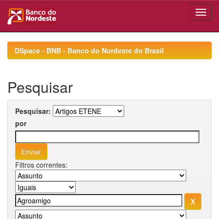
Skip
navigation
DSpace - BNB - Banco do Nordeste do Brasil
Pesquisar
Pesquisar:
por
Filtros correntes: