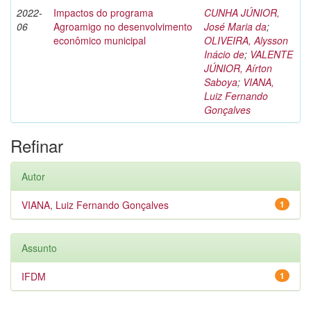
2022-
Impactos do programa
CUNHA JÚNIOR,
06
Agroamigo no desenvolvimento
José Maria da
;
econômico municipal
OLIVEIRA, Alysson
Inácio de
;
VALENTE
JÚNIOR, Aírton
Saboya
;
VIANA,
Luiz Fernando
Gonçalves
Refinar
Autor
VIANA, Luiz Fernando Gonçalves
1
Assunto
IFDM
1