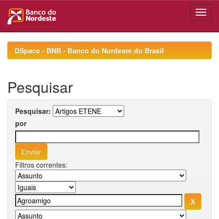
Skip
navigation
DSpace - BNB - Banco do Nordeste do Brasil
Pesquisar
Pesquisar:
por
Filtros correntes: