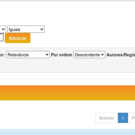
or:
Por ordem
Autores/Regi
Anterior
1
P