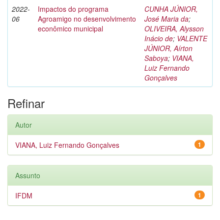
2022-
Impactos do programa
CUNHA JÚNIOR,
06
Agroamigo no desenvolvimento
José Maria da
;
econômico municipal
OLIVEIRA, Alysson
Inácio de
;
VALENTE
JÚNIOR, Aírton
Saboya
;
VIANA,
Luiz Fernando
Gonçalves
Refinar
Autor
VIANA, Luiz Fernando Gonçalves
1
Assunto
IFDM
1