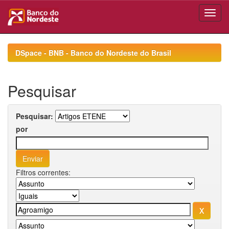
Skip
navigation
DSpace - BNB - Banco do Nordeste do Brasil
Pesquisar
Pesquisar:
por
Filtros correntes: