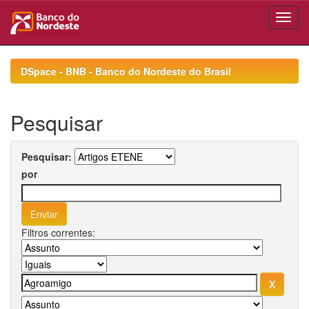
Skip
navigation
DSpace - BNB - Banco do Nordeste do Brasil
Pesquisar
Pesquisar:
por
Filtros correntes: