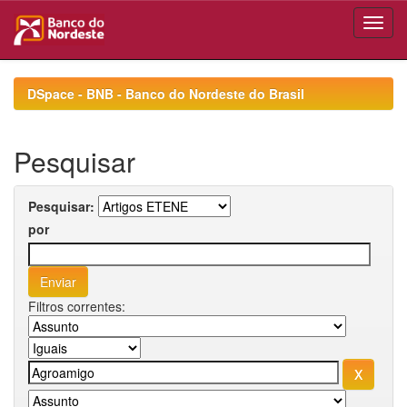
Skip
navigation
DSpace - BNB - Banco do Nordeste do Brasil
Pesquisar
Pesquisar:
por
Filtros correntes: