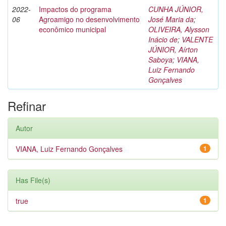
2022-
Impactos do programa
CUNHA JÚNIOR,
06
Agroamigo no desenvolvimento
José Maria da
;
econômico municipal
OLIVEIRA, Alysson
Inácio de
;
VALENTE
JÚNIOR, Aírton
Saboya
;
VIANA,
Luiz Fernando
Gonçalves
Refinar
Autor
VIANA, Luiz Fernando Gonçalves
1
Has File(s)
true
1