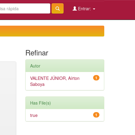
Entrar:
Refinar
Autor
VALENTE JÚNIOR, Aírton
1
Saboya
Has File(s)
true
1