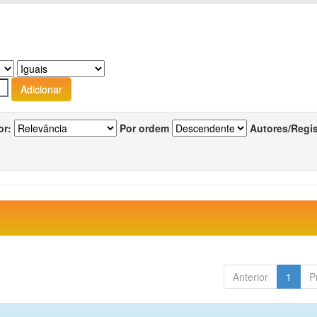
or:
Por ordem
Autores/Regi
Anterior
1
P