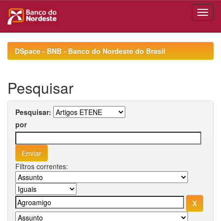
Skip
navigation
DSpace - BNB - Banco do Nordeste do Brasil
Pesquisar
Pesquisar:
por
Filtros correntes: