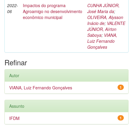
2022-
Impactos do programa
CUNHA JÚNIOR,
06
Agroamigo no desenvolvimento
José Maria da
;
econômico municipal
OLIVEIRA, Alysson
Inácio de
;
VALENTE
JÚNIOR, Aírton
Saboya
;
VIANA,
Luiz Fernando
Gonçalves
Refinar
Autor
VIANA, Luiz Fernando Gonçalves
1
Assunto
IFDM
1