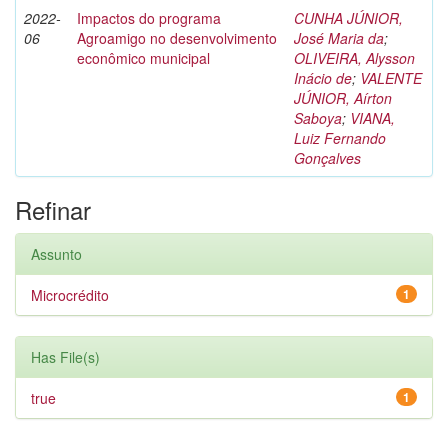
2022-
Impactos do programa
CUNHA JÚNIOR,
06
Agroamigo no desenvolvimento
José Maria da
;
econômico municipal
OLIVEIRA, Alysson
Inácio de
;
VALENTE
JÚNIOR, Aírton
Saboya
;
VIANA,
Luiz Fernando
Gonçalves
Refinar
Assunto
Microcrédito
1
Has File(s)
true
1