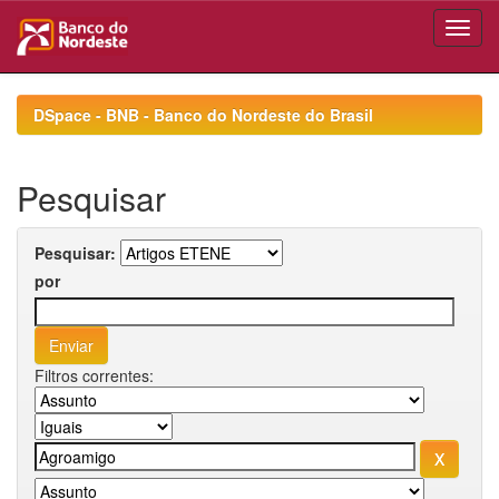
Skip
navigation
DSpace - BNB - Banco do Nordeste do Brasil
Pesquisar
Pesquisar:
por
Filtros correntes: