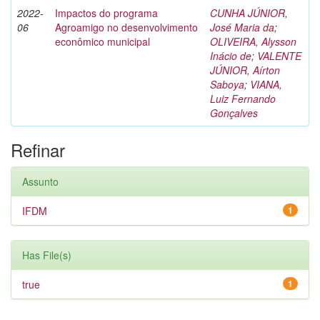
2022-
Impactos do programa
CUNHA JÚNIOR,
06
Agroamigo no desenvolvimento
José Maria da
;
econômico municipal
OLIVEIRA, Alysson
Inácio de
;
VALENTE
JÚNIOR, Aírton
Saboya
;
VIANA,
Luiz Fernando
Gonçalves
Refinar
Assunto
IFDM
1
Has File(s)
true
1