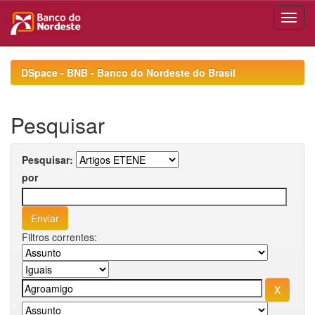
Skip
navigation
DSpace - BNB - Banco do Nordeste do Brasil
Pesquisar
Pesquisar:
por
Filtros correntes: