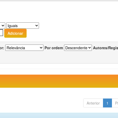
or:
Por ordem
Autores/Regi
Anterior
1
P