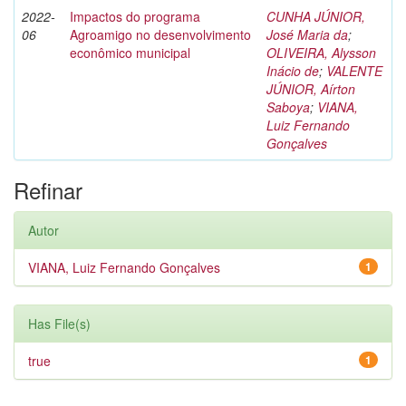
2022-
Impactos do programa
CUNHA JÚNIOR,
06
Agroamigo no desenvolvimento
José Maria da
;
econômico municipal
OLIVEIRA, Alysson
Inácio de
;
VALENTE
JÚNIOR, Aírton
Saboya
;
VIANA,
Luiz Fernando
Gonçalves
Refinar
Autor
VIANA, Luiz Fernando Gonçalves
1
Has File(s)
true
1