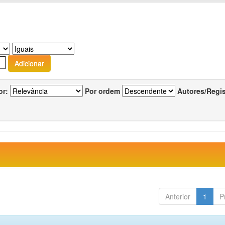
or:
Por ordem
Autores/Regi
Anterior
1
P