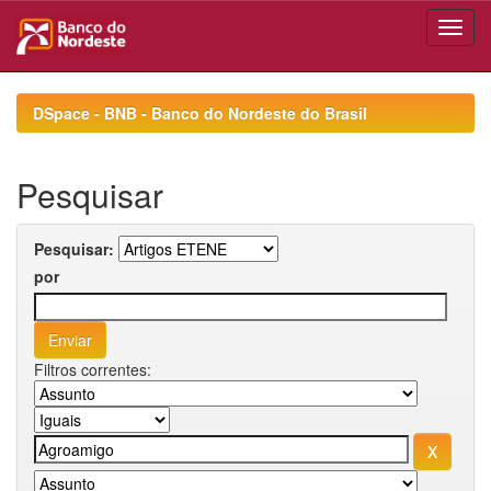
Skip
navigation
DSpace - BNB - Banco do Nordeste do Brasil
Pesquisar
Pesquisar:
por
Filtros correntes: