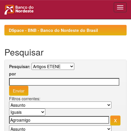
Skip
navigation
DSpace - BNB - Banco do Nordeste do Brasil
Pesquisar
Pesquisar:
por
Filtros correntes: