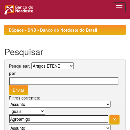
Skip
navigation
DSpace - BNB - Banco do Nordeste do Brasil
Pesquisar
Pesquisar:
por
Filtros correntes: