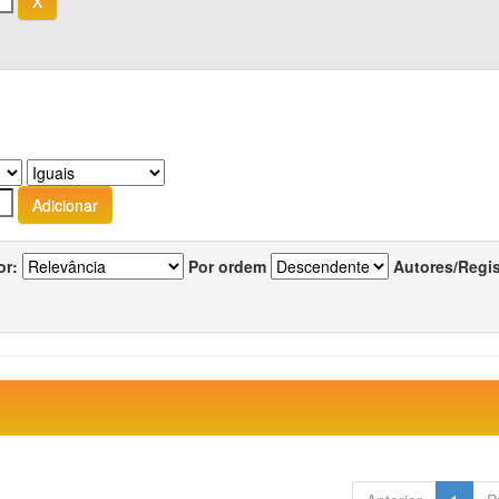
or:
Por ordem
Autores/Regi