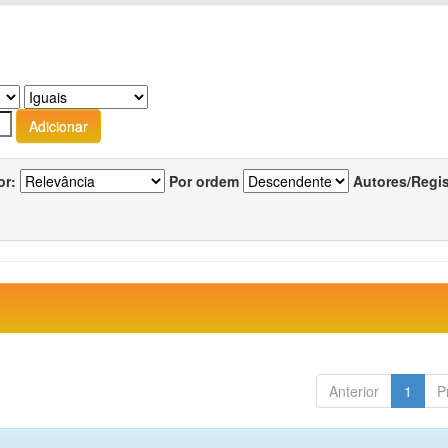
or:
Por ordem
Autores/Regi
Anterior
1
P