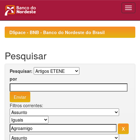
Skip
navigation
DSpace - BNB - Banco do Nordeste do Brasil
Pesquisar
Pesquisar:
por
Filtros correntes: