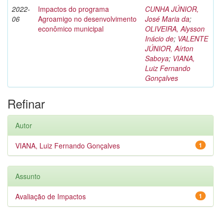
2022-
Impactos do programa
CUNHA JÚNIOR,
06
Agroamigo no desenvolvimento
José Maria da
;
econômico municipal
OLIVEIRA, Alysson
Inácio de
;
VALENTE
JÚNIOR, Aírton
Saboya
;
VIANA,
Luiz Fernando
Gonçalves
Refinar
Autor
VIANA, Luiz Fernando Gonçalves
1
Assunto
Avaliação de Impactos
1