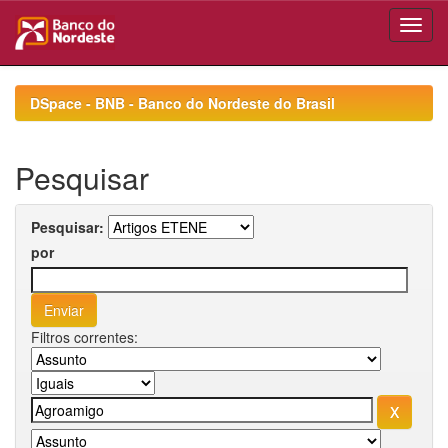
Skip
navigation
DSpace - BNB - Banco do Nordeste do Brasil
Pesquisar
Pesquisar:
por
Filtros correntes: