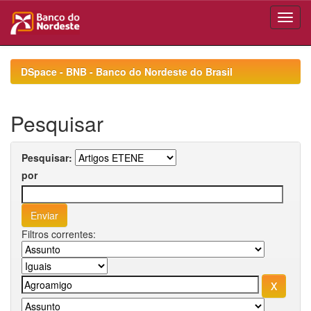
Skip
navigation
DSpace - BNB - Banco do Nordeste do Brasil
Pesquisar
Pesquisar:
por
Filtros correntes: