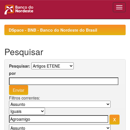
Skip
navigation
DSpace - BNB - Banco do Nordeste do Brasil
Pesquisar
Pesquisar:
por
Filtros correntes: