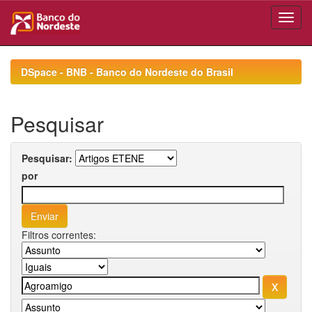
Skip
navigation
DSpace - BNB - Banco do Nordeste do Brasil
Pesquisar
Pesquisar:
por
Filtros correntes: