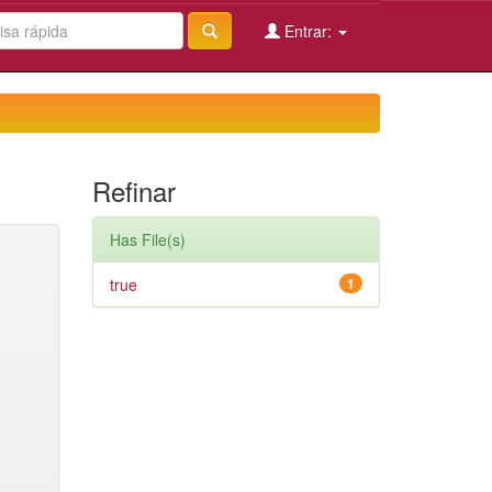
Entrar:
Refinar
Has File(s)
true
1