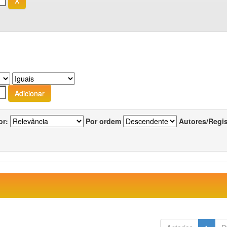
or:
Por ordem
Autores/Regi