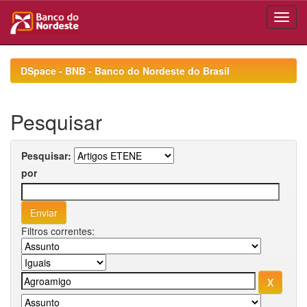
Skip
navigation
DSpace - BNB - Banco do Nordeste do Brasil
Pesquisar
Pesquisar:
por
Filtros correntes: