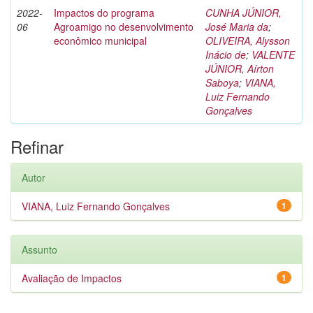
2022-
Impactos do programa
CUNHA JÚNIOR,
06
Agroamigo no desenvolvimento
José Maria da
;
econômico municipal
OLIVEIRA, Alysson
Inácio de
;
VALENTE
JÚNIOR, Aírton
Saboya
;
VIANA,
Luiz Fernando
Gonçalves
Refinar
Autor
VIANA, Luiz Fernando Gonçalves
1
Assunto
Avaliação de Impactos
1