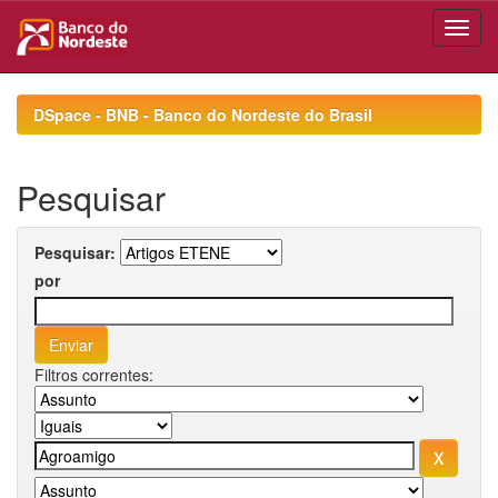
Skip
navigation
DSpace - BNB - Banco do Nordeste do Brasil
Pesquisar
Pesquisar:
por
Filtros correntes: