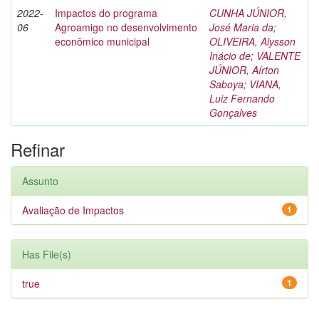
2022-
Impactos do programa
CUNHA JÚNIOR,
06
Agroamigo no desenvolvimento
José Maria da
;
econômico municipal
OLIVEIRA, Alysson
Inácio de
;
VALENTE
JÚNIOR, Aírton
Saboya
;
VIANA,
Luiz Fernando
Gonçalves
Refinar
Assunto
Avaliação de Impactos
1
Has File(s)
true
1