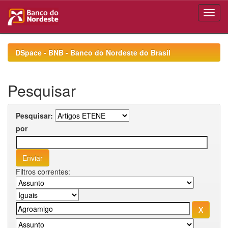
Skip
navigation
DSpace - BNB - Banco do Nordeste do Brasil
Pesquisar
Pesquisar:
por
Filtros correntes: