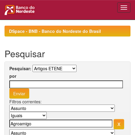
Skip
navigation
DSpace - BNB - Banco do Nordeste do Brasil
Pesquisar
Pesquisar:
por
Filtros correntes: