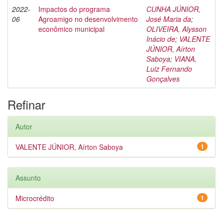
2022-
Impactos do programa
CUNHA JÚNIOR,
06
Agroamigo no desenvolvimento
José Maria da
;
econômico municipal
OLIVEIRA, Alysson
Inácio de
;
VALENTE
JÚNIOR, Aírton
Saboya
;
VIANA,
Luiz Fernando
Gonçalves
Refinar
Autor
VALENTE JÚNIOR, Aírton Saboya
1
Assunto
Microcrédito
1