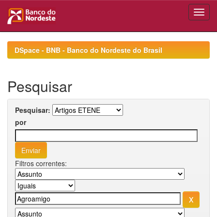
Skip
navigation
DSpace - BNB - Banco do Nordeste do Brasil
Pesquisar
Pesquisar:
por
Filtros correntes: