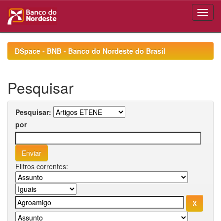
Skip
navigation
DSpace - BNB - Banco do Nordeste do Brasil
Pesquisar
Pesquisar:
por
Filtros correntes: