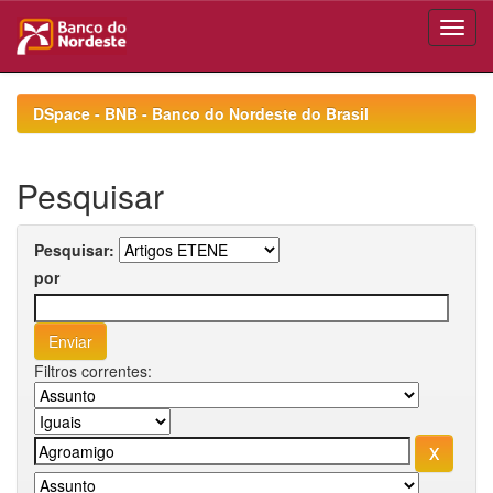
Skip
navigation
DSpace - BNB - Banco do Nordeste do Brasil
Pesquisar
Pesquisar:
por
Filtros correntes: