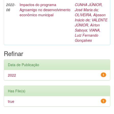
2022-
Impactos do programa
CUNHA JÚNIOR,
06
Agroamigo no desenvolvimento
José Maria da
;
econômico municipal
OLIVEIRA, Alysson
Inácio de
;
VALENTE
JÚNIOR, Aírton
Saboya
;
VIANA,
Luiz Fernando
Gonçalves
Refinar
Data de Publicação
2022
1
Has File(s)
true
1