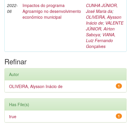
2022-
Impactos do programa
CUNHA JÚNIOR,
06
Agroamigo no desenvolvimento
José Maria da
;
econômico municipal
OLIVEIRA, Alysson
Inácio de
;
VALENTE
JÚNIOR, Aírton
Saboya
;
VIANA,
Luiz Fernando
Gonçalves
Refinar
Autor
OLIVEIRA, Alysson Inácio de
1
Has File(s)
true
1