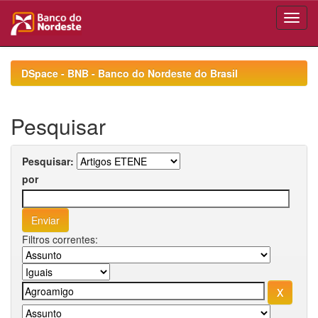
Skip
navigation
DSpace - BNB - Banco do Nordeste do Brasil
Pesquisar
Pesquisar:
por
Filtros correntes: