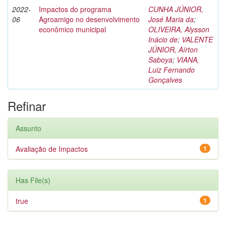
2022-
Impactos do programa
CUNHA JÚNIOR,
06
Agroamigo no desenvolvimento
José Maria da
;
econômico municipal
OLIVEIRA, Alysson
Inácio de
;
VALENTE
JÚNIOR, Aírton
Saboya
;
VIANA,
Luiz Fernando
Gonçalves
Refinar
Assunto
Avaliação de Impactos
1
Has File(s)
true
1