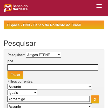
Skip
navigation
DSpace - BNB - Banco do Nordeste do Brasil
Pesquisar
Pesquisar:
por
Filtros correntes: