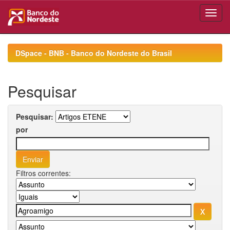
Skip
navigation
DSpace - BNB - Banco do Nordeste do Brasil
Pesquisar
Pesquisar:
por
Filtros correntes: