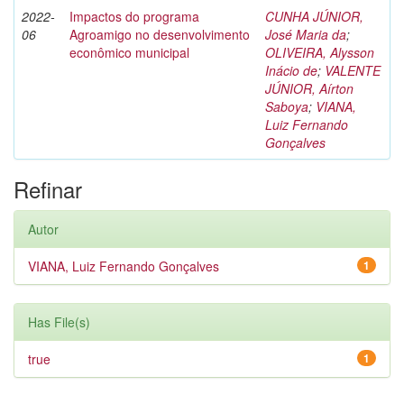
2022-
Impactos do programa
CUNHA JÚNIOR,
06
Agroamigo no desenvolvimento
José Maria da
;
econômico municipal
OLIVEIRA, Alysson
Inácio de
;
VALENTE
JÚNIOR, Aírton
Saboya
;
VIANA,
Luiz Fernando
Gonçalves
Refinar
Autor
VIANA, Luiz Fernando Gonçalves
1
Has File(s)
true
1