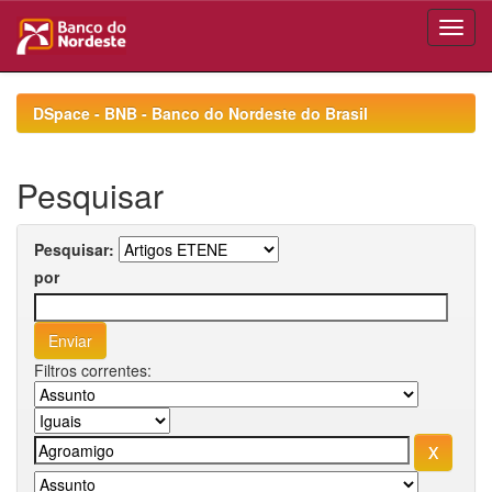
Skip
navigation
DSpace - BNB - Banco do Nordeste do Brasil
Pesquisar
Pesquisar:
por
Filtros correntes: