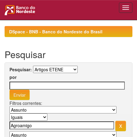
Skip
navigation
DSpace - BNB - Banco do Nordeste do Brasil
Pesquisar
Pesquisar:
por
Filtros correntes: