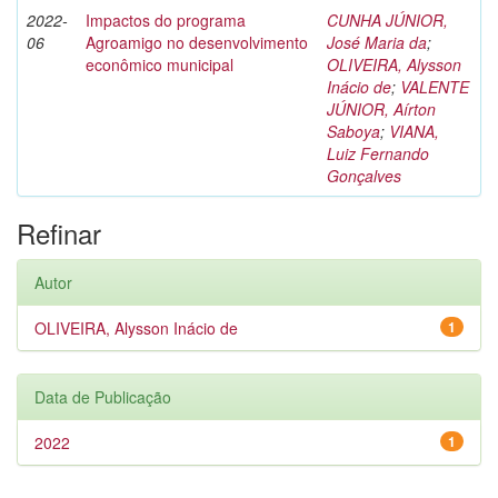
2022-
Impactos do programa
CUNHA JÚNIOR,
06
Agroamigo no desenvolvimento
José Maria da
;
econômico municipal
OLIVEIRA, Alysson
Inácio de
;
VALENTE
JÚNIOR, Aírton
Saboya
;
VIANA,
Luiz Fernando
Gonçalves
Refinar
Autor
OLIVEIRA, Alysson Inácio de
1
Data de Publicação
2022
1