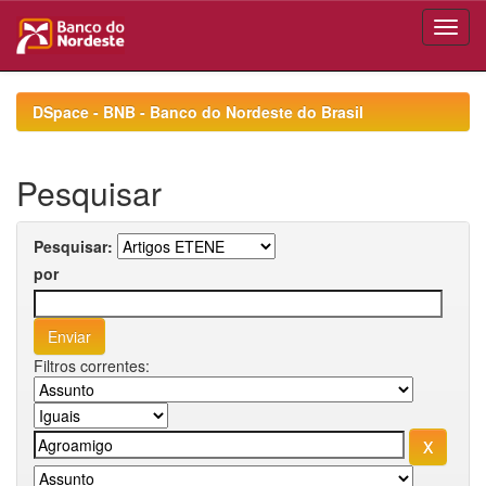
Skip
navigation
DSpace - BNB - Banco do Nordeste do Brasil
Pesquisar
Pesquisar:
por
Filtros correntes: