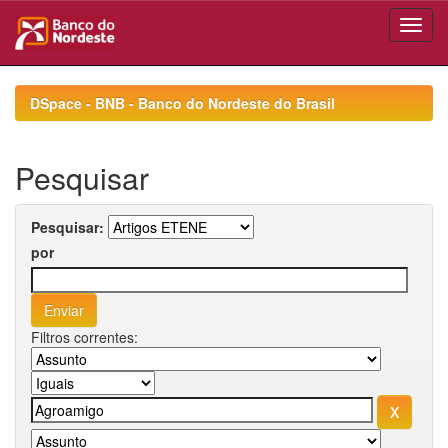
Skip
navigation
DSpace - BNB - Banco do Nordeste do Brasil
Pesquisar
Pesquisar:
por
Filtros correntes: